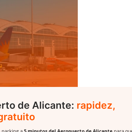
rto de Alicante:
rapidez,
gratuito
n parking a
5 minutos del Aeropuerto de Alicante
para qu