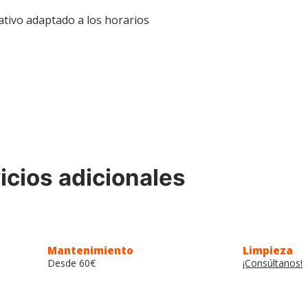
ativo adaptado a los horarios
icios adicionales
OPEN PAR
Parking te ofrecemos servicios opcionales de pago, pensado
máximo y regreses con todo en orden.
Mantenimiento
Limpieza
Desde 60€
¡Consúltanos!
Contacta con nosotros para más información.
CONTACTAR >