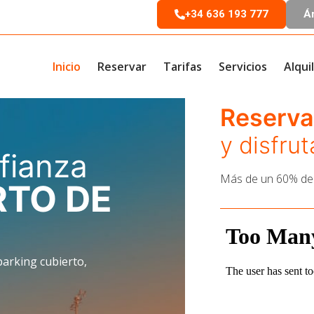
+34 636 193 777
Ár
Inicio
Reservar
Tarifas
Servicios
Alqui
Reserva 
y disfrut
fianza
Más de un 60% de
TO DE
parking cubierto,