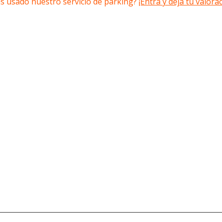
s usado nuestro servicio de parking?
¡Entra y deja tu valorac