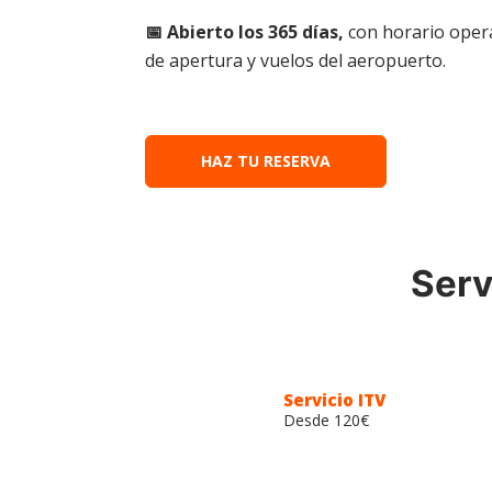
📅 Abierto los 365 días,
con horario oper
de apertura y vuelos del aeropuerto.
HAZ TU RESERVA
Serv
Además de las ventajas incluidas en tu reserva, en Open 
para que aproveches tu viaje al 
Servicio ITV
Desde 120€